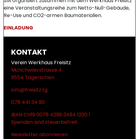
SIA organsiert zusammen mit dem Werkhaus Freisitz
eine Veranstaltungsreihe zum Netto-Null-Gebäude,
Re-Use und CO2-armen Baumaterialien.
EINLADUNG
KONTAKT
Verein Werkhaus Freisitz
Münchwilerstrasse 4
9554 Tägerschen
info@freisitz.tg
078 441 34 90
IBAN CH19 0078 4298 3494 1200 1
Spenden sind steuerbefreit.
Newsletter abonnieren